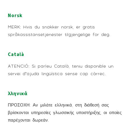
Norsk
MERK: Hvis du snakker norsk, er gratis
språkassistansetjenester tilgjengelige for deg.
Català
ATENCIÓ: Si parleu Català, teniu disponible un
servei d”ajuda lingüística sense cap càrrec.
λληνικά
ΠΡΟΣΟΧΗ: Αν μιλάτε ελληνικά, στη διάθεσή σας
βρίσκονται υπηρεσίες γλωσσικής υποστήριξης, οι οποίες
παρέχονται δωρεάν.