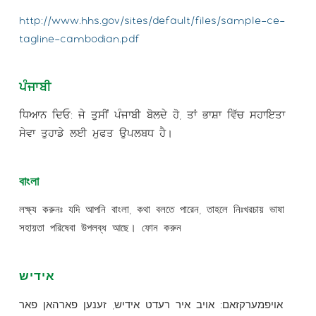
http://www.hhs.gov/sites/default/files/sample-ce-
tagline-cambodian.pdf
ਪੰਜਾਬੀ
ਧਿਆਨ ਦਿਓ: ਜੇ ਤੁਸੀਂ ਪੰਜਾਬੀ ਬੋਲਦੇ ਹੋ, ਤਾਂ ਭਾਸ਼ਾ ਵਿੱਚ ਸਹਾਇਤਾ
ਸੇਵਾ ਤੁਹਾਡੇ ਲਈ ਮੁਫਤ ਉਪਲਬਧ ਹੈ।
বাংলা
লক্ষ্য করুনঃ যদি আপনি বাংলা, কথা বলতে পারেন, তাহলে নিঃখরচায় ভাষা
সহায়তা পরিষেবা উপলব্ধ আছে। ফোন করুন
אידיש
אויפמערקזאם: אויב איר רעדט אידיש, זענען פארהאן פאר