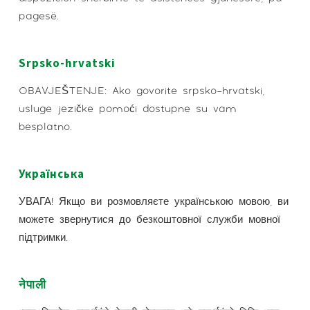
pagesë.
Srpsko-hrvatski
OBAVJEŠTENJE: Ako govorite srpsko-hrvatski,
usluge jezičke pomoći dostupne su vam
besplatno.
Українська
УВАГА! Якщо ви розмовляєте українською мовою, ви
можете звернутися до безкоштовної служби мовної
підтримки.
नेपाली