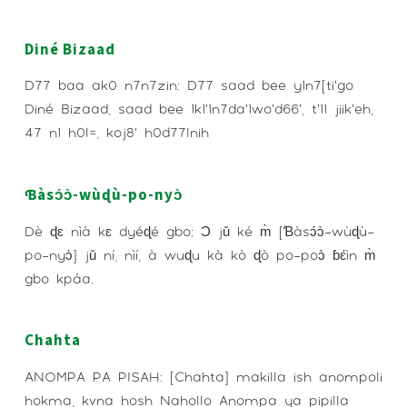
Diné Bizaad
D77 baa ak0 n7n7zin: D77 saad bee y1n7[ti’go
Diné Bizaad, saad bee 1k1’1n7da’1wo’d66’, t’11 jiik’eh,
47 n1 h0l=, koj8’ h0d77lnih
Ɓàsɔ́ɔ̀-wùɖù-po-nyɔ̀
Dè ɖɛ nìà kɛ dyéɖé gbo: Ɔ jǔ ké m̀ [Ɓàsɔ́ɔ̀-wùɖù-
po-nyɔ̀] jǔ ní, nìí, à wuɖu kà kò ɖò po-poɔ̀ ɓɛ́ìn m̀
gbo kpáa.
Chahta
ANOMPA PA PISAH: [Chahta] makilla ish anompoli
hokma, kvna hosh Nahollo Anompa ya pipilla