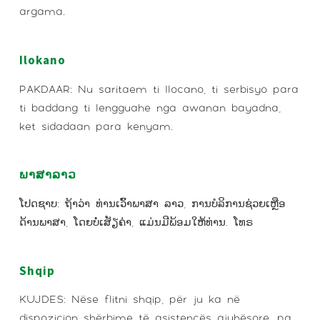
argama.
Ilokano
PAKDAAR: Nu saritaem ti Ilocano, ti serbisyo para
ti baddang ti lengguahe nga awanan bayadna,
ket sidadaan para kenyam.
ພາສາລາວ
ໂປດຊາບ: ຖ້າວ່າ ທ່ານເວົ້າພາສາ ລາວ, ການບໍລິການຊ່ວຍເຫຼືອ
ດ້ານພາສາ, ໂດຍບໍ່ເສັຽຄ່າ, ແມ່ນມີພ້ອມໃຫ້ທ່ານ. ໂທຣ
Shqip
KUJDES: Nëse flitni shqip, për ju ka në
dispozicion shërbime të asistencës gjuhësore, pa