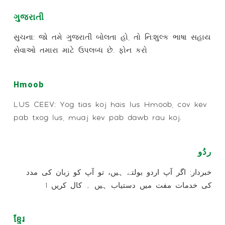
ગુજરાતી
સુચના: જો તમે ગુજરાતી બોલતા હો, તો નિ:શુલ્ક ભાષા સહાય
સેવાઓ તમારા માટે ઉપલબ્ધ છે. ફોન કરો
Hmoob
LUS CEEV: Yog tias koj hais lus Hmoob, cov kev
pab txog lus, muaj kev pab dawb rau koj.
ردُو
خبردار: اگر آپ اردو بولتے ہیں، تو آپ کو زبان کی مدد
کی خدمات مفت میں دستیاب ہیں ۔ کال کریں 1
ខ្មែរ