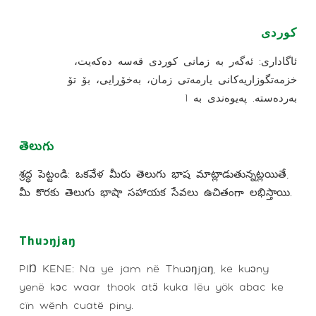
کوردی
ئاگاداری: ئەگەر بە زمانی کوردی قەسە دەکەیت،
خزمەتگوزاریەکانی یارمەتی زمان، بەخۆڕایی، بۆ تۆ
بەردەستە. پەیوەندی بە 1
తెలుగు
శ్రద్ధ పెట్టండి: ఒకవేళ మీరు తెలుగు భాష మాట్లాడుతున్నట్లయితే,
మీ కొరకు తెలుగు భాషా సహాయక సేవలు ఉచితంగా లభిస్తాయి.
Thuɔŋjaŋ
PIŊ KENE: Na ye jam në Thuɔŋjaŋ, ke kuɔny
yenë kɔc waar thook atɔ̈ kuka lëu yök abac ke
cïn wënh cuatë piny.