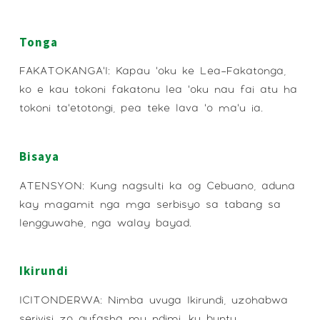
Tonga
FAKATOKANGA’I: Kapau ‘oku ke Lea-Fakatonga,
ko e kau tokoni fakatonu lea ‘oku nau fai atu ha
tokoni ta’etotongi, pea teke lava ‘o ma’u ia.
Bisaya
ATENSYON: Kung nagsulti ka og Cebuano, aduna
kay magamit nga mga serbisyo sa tabang sa
lengguwahe, nga walay bayad.
Ikirundi
ICITONDERWA: Nimba uvuga Ikirundi, uzohabwa
serivisi zo gufasha mu ndimi, ku buntu.