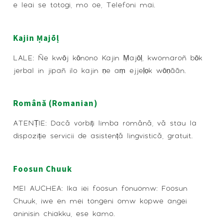
e leai se totogi, mo oe, Telefoni mai.
Kajin Ṃajōḷ
LALE: Ñe kwōj kōnono Kajin Ṃajōḷ, kwomaroñ bōk
jerbal in jipañ ilo kajin ṇe aṃ ejjeḷọk wōṇāān.
Română (Romanian)
ATENȚIE: Dacă vorbiți limba română, vă stau la
dispoziție servicii de asistență lingvistică, gratuit.
Foosun Chuuk
MEI AUCHEA: Ika iei foosun fonuomw: Foosun
Chuuk, iwe en mei tongeni omw kopwe angei
aninisin chiakku, ese kamo.