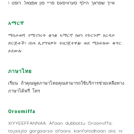
אייך שפראך הילף סערוויסעס פריי פון אפצאל. רופט 1
አማርኛ
ማስታወሻ: የሚናገሩት ቋንቋ ኣማርኛ ከሆነ የትርጉም እርዳታ
ድርጅቶች፣ በነጻ ሊያግዝዎት ተዘጋጀተዋል፡ ወደ ሚከተለው ቁጥር
ይደውሉ
ภาษาไทย
เรียน: ถ้าคุณพูดภาษาไทยคุณสามารถใช้บริการช่วยเหลือทาง
ภาษาได้ฟรี โทร
Oroomiffa
XIYYEEFFANNAA: Afaan dubbattu Oroomiffa,
tajaajila gargaarsa afaanii, kanfaltiidhaan ala, ni