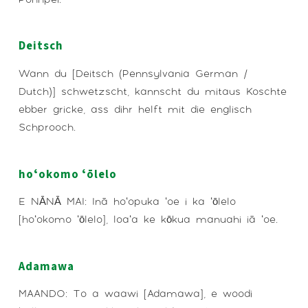
Deitsch
Wann du [Deitsch (Pennsylvania German /
Dutch)] schwetzscht, kannscht du mitaus Koschte
ebber gricke, ass dihr helft mit die englisch
Schprooch.
hoʻokomo ʻōlelo
E NĀNĀ MAI: Inā hoʻopuka ʻoe i ka ʻōlelo
[hoʻokomo ʻōlelo], loaʻa ke kōkua manuahi iā ʻoe.
Adamawa
MAANDO: To a waawi [Adamawa], e woodi