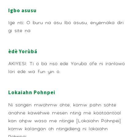
Igbo asusu
Ige nti: O buru na asu Ibo asusu, enyemaka diri
gi site na
èdè Yorùbá
AKIYESI: Ti o ba nso ede Yoruba ofe ni iranlowo
lori ede wa fun yin o.
Lokaiahn Pohnpei
Ni songen mwohmw ohte, komw pahn sohte
anahne kawehwe mesen nting me koatoantoal
kan ahpw wasa me ntingie [Lokaiahn Pohnpei]
komw kalangan oh ntingidieng ni lokaiahn
Pohnpei.