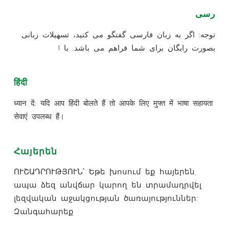
رسی
توجه: اگر به زبان فارسی گفتگو می کنید، تسهیلات زبانی
بصورت رایگان برای شما فراهم می باشد. با 1
हिंदी
ध्यान दें: यदि आप हिंदी बोलते हैं तो आपके लिए मुफ्त में भाषा सहायता
सेवाएं उपलब्ध हैं।
Հայերեն
ՈՒՇԱԴՐՈՒԹՅՈՒՆ՝ Եթե խոսում եք հայերեն,
ապա ձեզ անվճար կարող են տրամադրվել
լեզվական աջակցության ծառայություններ:
Զանգահարեք