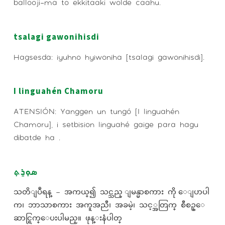
ballooji-ma to ekkitaaki wolde caahu.
tsalagi gawonihisdi
Hagsesda: iyuhno hyiwoniha [tsalagi gawonihisdi].
I linguahén Chamoru
ATENSIÓN: Yanggen un tungó [I linguahén
Chamoru], i setbision linguahé gaige para hagu
dibatde ha .
ܣܘܼܪܸܬ݂
သတိျပဳရန္ – အကယ္၍ သင္သည္ ျမန္မာစကား ကို ေျပာပါ
က၊ ဘာသာစကား အကူအညီ၊ အခမဲ့၊ သင့္အတြက္ စီစဥ္ေ
ဆာင္ရြက္ေပးပါမည္။ ဖုန္းနံပါတ္